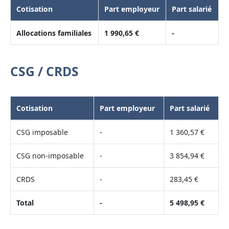
Cotisation
Part employeur
Part salarié
Allocations familiales
1 990,65 €
-
CSG / CRDS
Cotisation
Part employeur
Part salarié
CSG imposable
-
1 360,57 €
CSG non-imposable
-
3 854,94 €
CRDS
-
283,45 €
Total
-
5 498,95 €