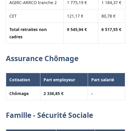
AGIRC-ARRCO tranche 2
1 775,19 €
1 184,37 €
CET
121,17 €
80,78 €
Total retraites non
9 545,94 €
6 517,55 €
cadres
Assurance Chômage
Cotisation
Part employeur
Part salarié
Chômage
2 336,85 €
-
Famille - Sécurité Sociale