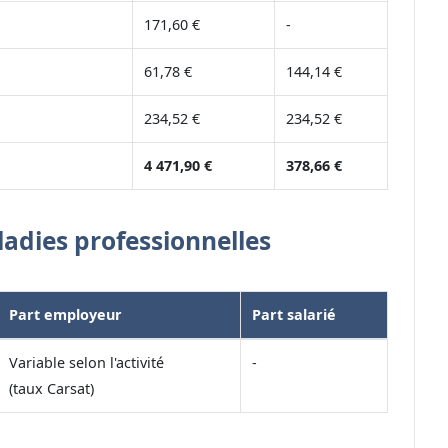
171,60 €
-
61,78 €
144,14 €
234,52 €
234,52 €
4 471,90 €
378,66 €
ladies professionnelles
Part employeur
Part salarié
Variable selon l'activité
-
(taux Carsat)