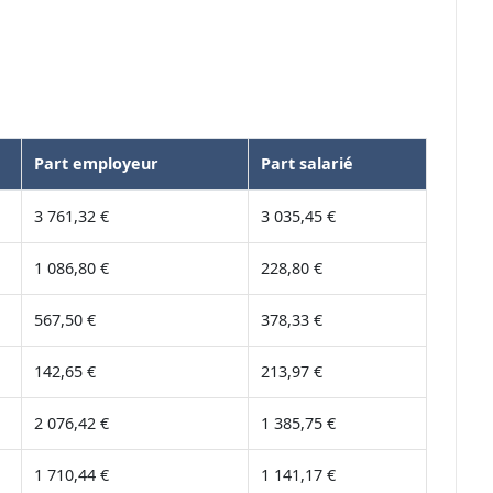
Part employeur
Part salarié
3 761,32 €
3 035,45 €
1 086,80 €
228,80 €
567,50 €
378,33 €
142,65 €
213,97 €
2 076,42 €
1 385,75 €
1 710,44 €
1 141,17 €