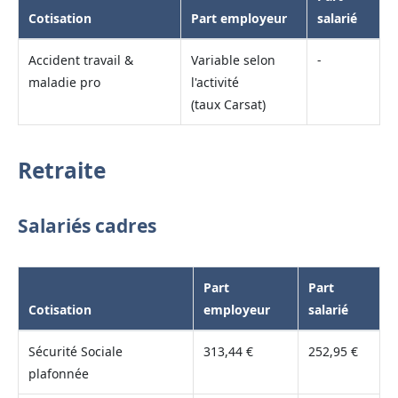
Cotisation
Part employeur
salarié
Accident travail &
Variable selon
-
maladie pro
l'activité
(taux Carsat)
Retraite
Salariés cadres
Part
Part
Cotisation
employeur
salarié
Sécurité Sociale
313,44 €
252,95 €
plafonnée