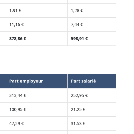
1,91 €
1,28 €
11,16 €
7,44 €
878,86 €
598,91 €
Part employeur
Part salarié
313,44 €
252,95 €
100,95 €
21,25 €
47,29 €
31,53 €