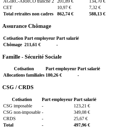
AGIRC-ARRCO tranche 2
201,89 €
134,70 €
CET
10,97 €
7,32 €
Total retraites non cadres
862,74 €
588,13 €
Assurance Chômage
Cotisation
Part employeur
Part salarié
Chômage
211,61 €
-
Famille - Sécurité Sociale
Cotisation
Part employeur
Part salarié
Allocations familiales
180,26 €
-
CSG / CRDS
Cotisation
Part employeur
Part salarié
CSG imposable
-
123,21 €
CSG non-imposable
-
349,08 €
CRDS
-
25,67 €
Total
-
497,96 €