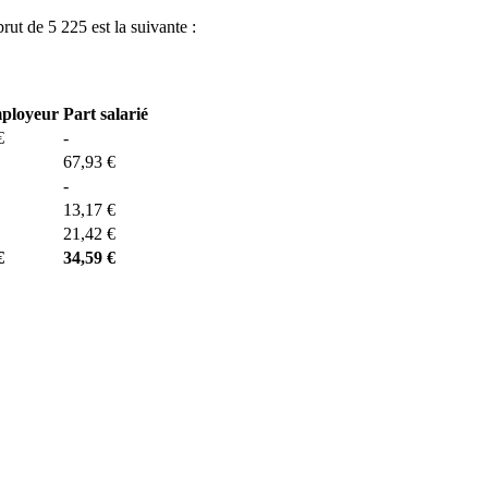
brut de 5 225 est la suivante :
mployeur
Part salarié
€
-
67,93 €
-
13,17 €
21,42 €
€
34,59 €