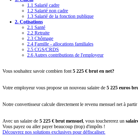
1.1
Salarié cadre
1.2
Salarié non cadre
1.3
Salarié de la fonction publique
2.
Cotisations
2.1
Santé
2.2
Retraite
2.3
Chômage
2.4
Famille - allocations familiales
2.5
CGS/CRDS
2.6
Autres contributions de l'employeur
Vous souhaitez savoir combien font
5 225 € brut en net?
Votre employeur vous propose un nouveau salaire de
5 225 euros br
Notre convertisseur calcule directement le revenu mensuel net à partir
Avec un salaire de
5 225 € brut mensuel
, vous touchererez un
salai
Vous payez ou aller payer beaucoup (trop) d'impôts !
Découvrez nos solutions exclusives pour défiscaliser.