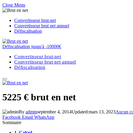
Close Menu
Convertisseur brut-net
Convertisseur brut net annuel
Défiscalisation
Défiscalisation jusqu'à -10000€
Convertisseur brut-net
Convertisseur brut net annuel
Défiscalisation
5225 € brut en net
By
admin
septembre 4, 2014
Updated:
mars 13, 2023
Aucun c
Facebook
Email
WhatsApp
Sommaire
1.
Calcul