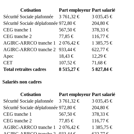
Cotisation
Part employeur
Part salarié
Sécurité Sociale plafonnée
3 761,32 €
3 035,45 €
Sécurité Sociale déplafonnée
972,80 €
204,80 €
CEG tranche 1
567,50 €
378,33 €
CEG tranche 2
77,85 €
116,77 €
AGIRC-ARRCO tranche 1
2 076,42 €
1 385,75 €
AGIRC-ARRCO tranche 2
933,44 €
622,77 €
Apec
18,43 €
12,29 €
CET
107,52 €
71,68 €
Total retraites cadres
8 515,27 €
5 827,84 €
Salariés non cadres
Cotisation
Part employeur
Part salarié
Sécurité Sociale plafonnée
3 761,32 €
3 035,45 €
Sécurité Sociale déplafonnée
972,80 €
204,80 €
CEG tranche 1
567,50 €
378,33 €
CEG tranche 2
77,85 €
116,77 €
AGIRC-ARRCO tranche 1
2 076,42 €
1 385,75 €
AGIRC-ARRCO tranche 2
933,44 €
622,77 €