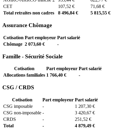
CET
107,52 €
71,68 €
Total retraites non cadres
8 496,84 €
5 815,55 €
Assurance Chômage
Cotisation
Part employeur
Part salarié
Chômage
2 073,60 €
-
Famille - Sécurité Sociale
Cotisation
Part employeur
Part salarié
Allocations familiales
1 766,40 €
-
CSG / CRDS
Cotisation
Part employeur
Part salarié
CSG imposable
-
1 207,30 €
CSG non-imposable
-
3 420,67 €
CRDS
-
251,52 €
Total
-
4 879,49 €