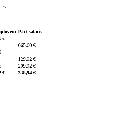
tes :
mployeur
Part salarié
0 €
-
665,60 €
€
-
129,02 €
€
209,92 €
2 €
338,94 €