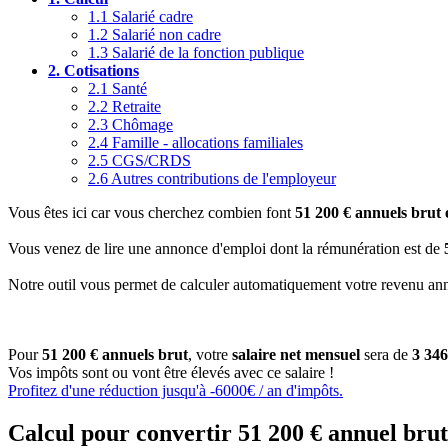
1.1
Salarié cadre
1.2
Salarié non cadre
1.3
Salarié de la fonction publique
2.
Cotisations
2.1
Santé
2.2
Retraite
2.3
Chômage
2.4
Famille - allocations familiales
2.5
CGS/CRDS
2.6
Autres contributions de l'employeur
Vous êtes ici car vous cherchez combien font
51 200 € annuels brut 
Vous venez de lire une annonce d'emploi dont la rémunération est de
Notre outil vous permet de calculer automatiquement votre revenu annu
Pour
51 200 € annuels brut
, votre
salaire net mensuel
sera de
3 34
Vos impôts sont ou vont être élevés avec ce salaire !
Profitez d'une réduction jusqu'à -6000€ / an d'impôts.
Calcul pour convertir 51 200 € annuel brut