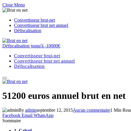
Close Menu
Convertisseur brut-net
Convertisseur brut net annuel
Défiscalisation
Défiscalisation jusqu'à -10000€
Convertisseur brut-net
Convertisseur brut net annuel
Défiscalisation
51200 euros annuel brut en net
By
admin
septembre 12, 2015
Aucun commentaire
1 Min Rea
Facebook
Email
WhatsApp
Sommaire
1.
Calcul