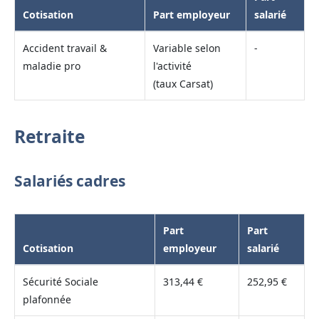
Cotisation
Part employeur
salarié
Accident travail &
Variable selon
-
maladie pro
l'activité
(taux Carsat)
Retraite
Salariés cadres
Part
Part
Cotisation
employeur
salarié
Sécurité Sociale
313,44 €
252,95 €
plafonnée