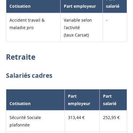
Cotisation
Part employeur
salarié
Accident travail &
Variable selon
-
maladie pro
l'activité
(taux Carsat)
Retraite
Salariés cadres
Part
Part
Cotisation
employeur
salarié
Sécurité Sociale
313,44 €
252,95 €
plafonnée