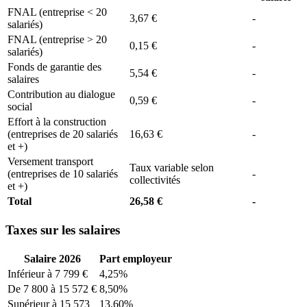
FNAL (entreprise < 20
3,67 €
-
salariés)
FNAL (entreprise > 20
0,15 €
-
salariés)
Fonds de garantie des
5,54 €
-
salaires
Contribution au dialogue
0,59 €
-
social
Effort à la construction
(entreprises de 20 salariés
16,63 €
-
et +)
Versement transport
Taux variable selon
(entreprises de 10 salariés
-
collectivités
et +)
Total
26,58 €
-
Taxes sur les salaires
Salaire 2026
Part employeur
Inférieur à 7 799 €
4,25%
De 7 800 à 15 572 €
8,50%
Supérieur à 15 573
13,60%