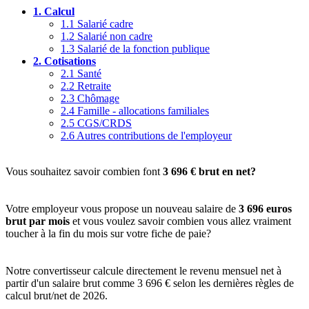
1.
Calcul
1.1
Salarié cadre
1.2
Salarié non cadre
1.3
Salarié de la fonction publique
2.
Cotisations
2.1
Santé
2.2
Retraite
2.3
Chômage
2.4
Famille - allocations familiales
2.5
CGS/CRDS
2.6
Autres contributions de l'employeur
Vous souhaitez savoir combien font
3 696 € brut en net?
Votre employeur vous propose un nouveau salaire de
3 696 euros
brut par mois
et vous voulez savoir combien vous allez vraiment
toucher à la fin du mois sur votre fiche de paie?
Notre convertisseur calcule directement le revenu mensuel net à
partir d'un salaire brut comme 3 696 € selon les dernières règles de
calcul brut/net de 2026.