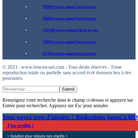
78500 euros annuel brut en net
36000 euros annuel brut en net
130100 euros annuel brut en net
54800 euros annuel brut en net
81500 euros annuel brut en net
© 2023 - www.brut-en-net.com - Tous droits réservés - Toute
reproduction totale ou partielle sans accord écrit donnera lieu à des
poursuites.
Submit
Renseignez votre recherche dans le champ ci-dessus et appuyez sur
Entrée pour rechercher. Appuyez sur
Esc
pour annuler.
Vous payez trop d'impôts ? Réductions jusqu'à 60
J'en profite !
> Solution pour réduire ses impôts <