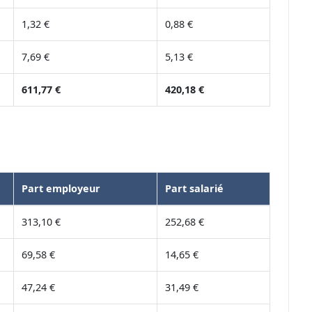
1,32 €
0,88 €
7,69 €
5,13 €
611,77 €
420,18 €
Part employeur
Part salarié
313,10 €
252,68 €
69,58 €
14,65 €
47,24 €
31,49 €