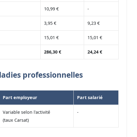
10,99 €
-
3,95 €
9,23 €
15,01 €
15,01 €
286,30 €
24,24 €
ladies professionnelles
Part employeur
Part salarié
Variable selon l'activité
-
(taux Carsat)