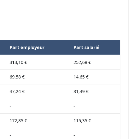
Part employeur
Part salarié
313,10 €
252,68 €
69,58 €
14,65 €
47,24 €
31,49 €
-
-
172,85 €
115,35 €
-
-