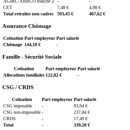
AGIRC-ARRCO tranche 2
-
-
CET
7,48 €
4,98 €
Total retraites non cadres
593,45 €
407,62 €
Assurance Chômage
Cotisation
Part employeur
Part salarié
Chômage
144,18 €
-
Famille - Sécurité Sociale
Cotisation
Part employeur
Part salarié
Allocations familiales
122,82 €
-
CSG / CRDS
Cotisation
Part employeur
Part salarié
CSG imposable
-
83,94 €
CSG non-imposable
-
237,84 €
CRDS
-
17,49 €
Total
-
339,28 €