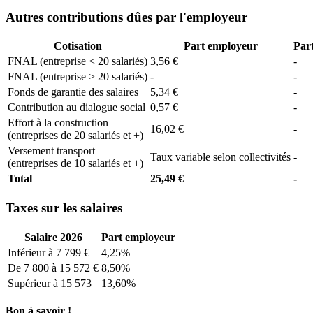
Autres contributions dûes par l'employeur
Cotisation
Part employeur
Part
FNAL (entreprise < 20 salariés)
3,56 €
-
FNAL (entreprise > 20 salariés)
-
-
Fonds de garantie des salaires
5,34 €
-
Contribution au dialogue social
0,57 €
-
Effort à la construction
16,02 €
-
(entreprises de 20 salariés et +)
Versement transport
Taux variable selon collectivités
-
(entreprises de 10 salariés et +)
Total
25,49 €
-
Taxes sur les salaires
Salaire 2026
Part employeur
Inférieur à 7 799 €
4,25%
De 7 800 à 15 572 €
8,50%
Supérieur à 15 573
13,60%
Bon à savoir !