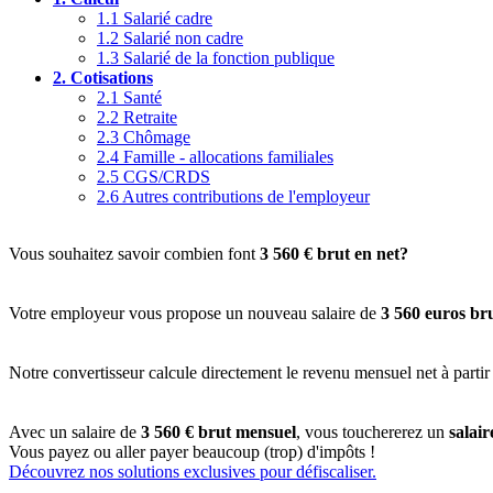
1.1
Salarié cadre
1.2
Salarié non cadre
1.3
Salarié de la fonction publique
2.
Cotisations
2.1
Santé
2.2
Retraite
2.3
Chômage
2.4
Famille - allocations familiales
2.5
CGS/CRDS
2.6
Autres contributions de l'employeur
Vous souhaitez savoir combien font
3 560 € brut en net?
Votre employeur vous propose un nouveau salaire de
3 560 euros br
Notre convertisseur calcule directement le revenu mensuel net à partir
Avec un salaire de
3 560 € brut mensuel
, vous touchererez un
salai
Vous payez ou aller payer beaucoup (trop) d'impôts !
Découvrez nos solutions exclusives pour défiscaliser.