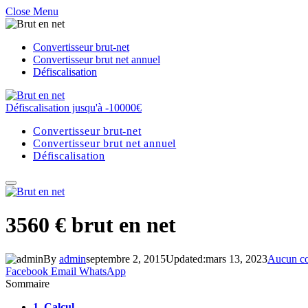
Close Menu
Convertisseur brut-net
Convertisseur brut net annuel
Défiscalisation
Défiscalisation jusqu'à -10000€
Convertisseur brut-net
Convertisseur brut net annuel
Défiscalisation
3560 € brut en net
By
admin
septembre 2, 2015
Updated:
mars 13, 2023
Aucun c
Facebook
Email
WhatsApp
Sommaire
1.
Calcul