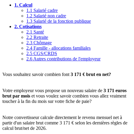
1.
Calcul
1.1
Salarié cadre
1.2
Salarié non cadre
1.3
Salarié de la fonction publique
2.
Cotisations
2.1
Santé
2.2
Retraite
2.3
Chômage
2.4
Famille - allocations familiales
2.5
CGS/CRDS
2.6
Autres contributions de l'employeur
Vous souhaitez savoir combien font
3 171 € brut en net?
Votre employeur vous propose un nouveau salaire de
3 171 euros
brut par mois
et vous voulez savoir combien vous allez vraiment
toucher à la fin du mois sur votre fiche de paie?
Notre convertisseur calcule directement le revenu mensuel net à
partir d'un salaire brut comme 3 171 € selon les dernières règles de
calcul brut/net de 2026.