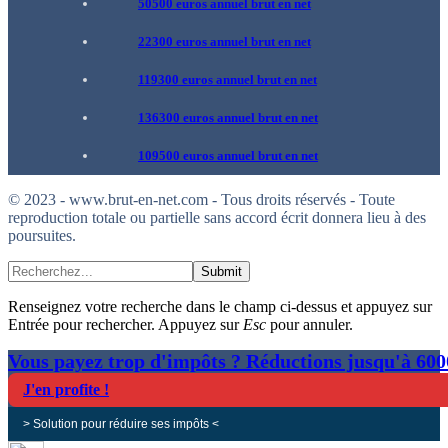
50500 euros annuel brut en net
22300 euros annuel brut en net
119300 euros annuel brut en net
136300 euros annuel brut en net
109500 euros annuel brut en net
© 2023 - www.brut-en-net.com - Tous droits réservés - Toute
reproduction totale ou partielle sans accord écrit donnera lieu à des
poursuites.
Submit
Renseignez votre recherche dans le champ ci-dessus et appuyez sur
Entrée pour rechercher. Appuyez sur
Esc
pour annuler.
Vous payez trop d'impôts ? Réductions jusqu'à 60
J'en profite !
> Solution pour réduire ses impôts <