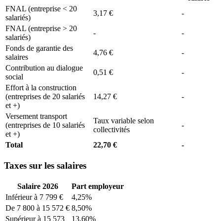
FNAL (entreprise < 20
3,17 €
-
salariés)
FNAL (entreprise > 20
-
-
salariés)
Fonds de garantie des
4,76 €
-
salaires
Contribution au dialogue
0,51 €
-
social
Effort à la construction
(entreprises de 20 salariés
14,27 €
-
et +)
Versement transport
Taux variable selon
(entreprises de 10 salariés
-
collectivités
et +)
Total
22,70 €
-
Taxes sur les salaires
Salaire 2026
Part employeur
Inférieur à 7 799 €
4,25%
De 7 800 à 15 572 €
8,50%
Supérieur à 15 573
13,60%