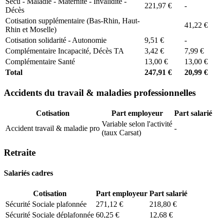
Secu - Maladie - Maternité - Invalidité -
221,97 €
-
Décès
Cotisation supplémentaire (Bas-Rhin, Haut-
41,22 €
Rhin et Moselle)
Cotisation solidarité - Autonomie
9,51 €
-
Complémentaire Incapacité, Décès TA
3,42 €
7,99 €
Complémentaire Santé
13,00 €
13,00 €
Total
247,91 €
20,99 €
Accidents du travail & maladies professionnelles
Cotisation
Part employeur
Part salarié
Variable selon l'activité
Accident travail & maladie pro
-
(taux Carsat)
Retraite
Salariés cadres
Cotisation
Part employeur
Part salarié
Sécurité Sociale plafonnée
271,12 €
218,80 €
Sécurité Sociale déplafonnée
60,25 €
12,68 €