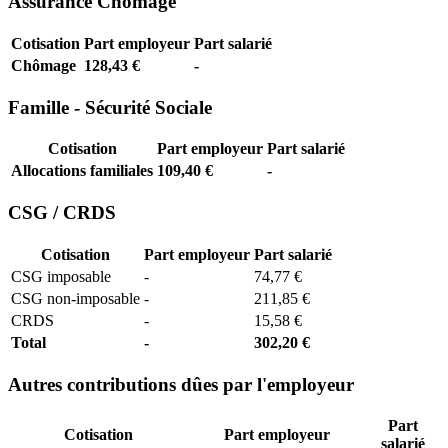
Assurance Chômage
Cotisation
Part employeur
Part salarié
Chômage
128,43 €
-
Famille - Sécurité Sociale
Cotisation
Part employeur
Part salarié
Allocations familiales
109,40 €
-
CSG / CRDS
Cotisation
Part employeur
Part salarié
CSG imposable
-
74,77 €
CSG non-imposable
-
211,85 €
CRDS
-
15,58 €
Total
-
302,20 €
Autres contributions dûes par l'employeur
Part
Cotisation
Part employeur
salarié