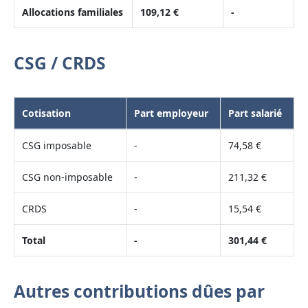
Allocations familiales
109,12 €
-
CSG / CRDS
Cotisation
Part employeur
Part salarié
CSG imposable
-
74,58 €
CSG non-imposable
-
211,32 €
CRDS
-
15,54 €
Total
-
301,44 €
Autres contributions dûes par