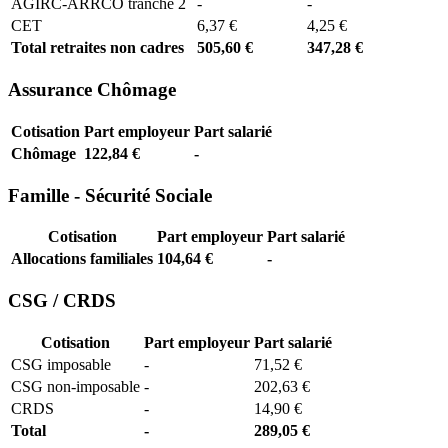
AGIRC-ARRCO tranche 2
-
-
CET
6,37 €
4,25 €
Total retraites non cadres
505,60 €
347,28 €
Assurance Chômage
Cotisation
Part employeur
Part salarié
Chômage
122,84 €
-
Famille - Sécurité Sociale
Cotisation
Part employeur
Part salarié
Allocations familiales
104,64 €
-
CSG / CRDS
Cotisation
Part employeur
Part salarié
CSG imposable
-
71,52 €
CSG non-imposable
-
202,63 €
CRDS
-
14,90 €
Total
-
289,05 €