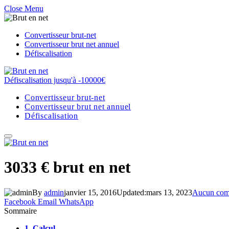
Close Menu
Convertisseur brut-net
Convertisseur brut net annuel
Défiscalisation
Défiscalisation jusqu'à -10000€
Convertisseur brut-net
Convertisseur brut net annuel
Défiscalisation
3033 € brut en net
By
admin
janvier 15, 2016
Updated:
mars 13, 2023
Aucun com
Facebook
Email
WhatsApp
Sommaire
1.
Calcul