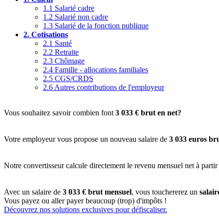
1.1
Salarié cadre
1.2
Salarié non cadre
1.3
Salarié de la fonction publique
2.
Cotisations
2.1
Santé
2.2
Retraite
2.3
Chômage
2.4
Famille - allocations familiales
2.5
CGS/CRDS
2.6
Autres contributions de l'employeur
Vous souhaitez savoir combien font
3 033 € brut en net?
Votre employeur vous propose un nouveau salaire de
3 033 euros br
Notre convertisseur calcule directement le revenu mensuel net à partir
Avec un salaire de
3 033 € brut mensuel
, vous touchererez un
salai
Vous payez ou aller payer beaucoup (trop) d'impôts !
Découvrez nos solutions exclusives pour défiscaliser.