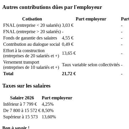
Autres contributions dûes par l'employeur
Cotisation
Part employeur
Part
FNAL (entreprise < 20 salariés)
3,03 €
-
FNAL (entreprise > 20 salariés)
-
-
Fonds de garantie des salaires
4,55 €
-
Contribution au dialogue social
0,49 €
-
Effort à la construction
13,65 €
-
(entreprises de 20 salariés et +)
Versement transport
Taux variable selon collectivités
-
(entreprises de 10 salariés et +)
Total
21,72 €
-
Taxes sur les salaires
Salaire 2026
Part employeur
Inférieur à 7 799 €
4,25%
De 7 800 à 15 572 €
8,50%
Supérieur à 15 573
13,60%
Bon à savoir !