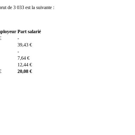
brut de 3 033 est la suivante :
mployeur
Part salarié
€
-
39,43 €
-
7,64 €
12,44 €
€
20,08 €