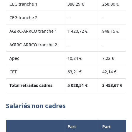
CEG tranche 1
388,29 €
258,86 €
CEG tranche 2
-
-
AGIRC-ARRCO tranche 1
1 420,72 €
948,15 €
AGIRC-ARRCO tranche 2
-
-
Apec
10,84 €
7,22 €
CET
63,21 €
42,14 €
Total retraites cadres
5 028,51 €
3 453,67 €
Salariés non cadres
Part
Part