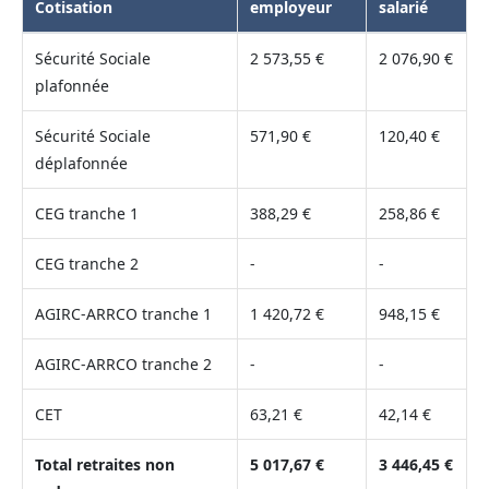
Cotisation
employeur
salarié
Sécurité Sociale
2 573,55 €
2 076,90 €
plafonnée
Sécurité Sociale
571,90 €
120,40 €
déplafonnée
CEG tranche 1
388,29 €
258,86 €
CEG tranche 2
-
-
AGIRC-ARRCO tranche 1
1 420,72 €
948,15 €
AGIRC-ARRCO tranche 2
-
-
CET
63,21 €
42,14 €
Total retraites non
5 017,67 €
3 446,45 €