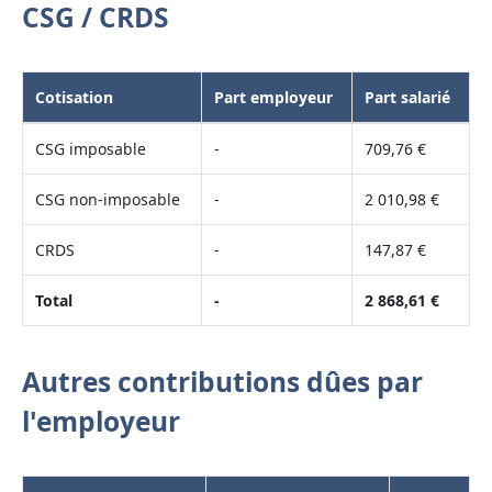
CSG / CRDS
Cotisation
Part employeur
Part salarié
CSG imposable
-
709,76 €
CSG non-imposable
-
2 010,98 €
CRDS
-
147,87 €
Total
-
2 868,61 €
Autres contributions dûes par
l'employeur