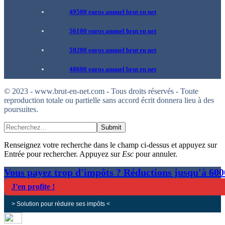
49500 euros annuel brut en net
56100 euros annuel brut en net
50200 euros annuel brut en net
48600 euros annuel brut en net
© 2023 - www.brut-en-net.com - Tous droits réservés - Toute
reproduction totale ou partielle sans accord écrit donnera lieu à des
poursuites.
Submit
Renseignez votre recherche dans le champ ci-dessus et appuyez sur
Entrée pour rechercher. Appuyez sur
Esc
pour annuler.
Vous payez trop d'impôts ? Réductions jusqu'à 60
J'en profite !
> Solution pour réduire ses impôts <