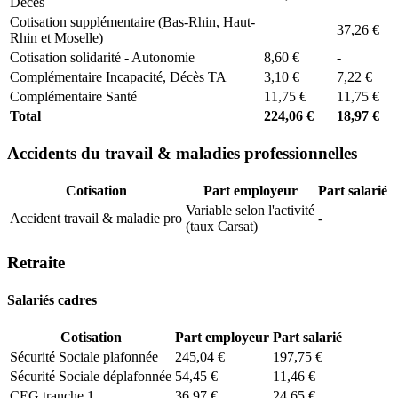
Décès
Cotisation supplémentaire (Bas-Rhin, Haut-
37,26 €
Rhin et Moselle)
Cotisation solidarité - Autonomie
8,60 €
-
Complémentaire Incapacité, Décès TA
3,10 €
7,22 €
Complémentaire Santé
11,75 €
11,75 €
Total
224,06 €
18,97 €
Accidents du travail & maladies professionnelles
Cotisation
Part employeur
Part salarié
Variable selon l'activité
Accident travail & maladie pro
-
(taux Carsat)
Retraite
Salariés cadres
Cotisation
Part employeur
Part salarié
Sécurité Sociale plafonnée
245,04 €
197,75 €
Sécurité Sociale déplafonnée
54,45 €
11,46 €
CEG tranche 1
36,97 €
24,65 €