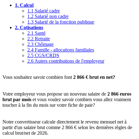
1.
Calcul
1.1
Salarié cadre
1.2
Salarié non cadre
1.3
Salarié de la fonction publique
2.
Cotisations
2.1
Santé
2.2
Retraite
2.3
Chômage
2.4
Famille - allocations familiales
2.5
CGS/CRDS
2.6
Autres contributions de l'employeur
Vous souhaitez savoir combien font
2 866 € brut en net?
Votre employeur vous propose un nouveau salaire de
2 866 euros
brut par mois
et vous voulez savoir combien vous allez vraiment
toucher à la fin du mois sur votre fiche de paie?
Notre convertisseur calcule directement le revenu mensuel net à
partir d'un salaire brut comme 2 866 € selon les dernières règles de
calcul brut/net de 2026.