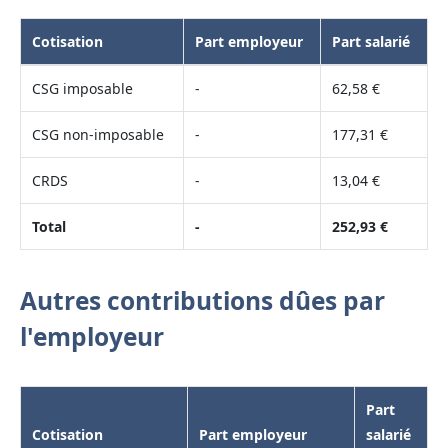
Cotisation
Part employeur
Part salarié
CSG imposable
-
62,58 €
CSG non-imposable
-
177,31 €
CRDS
-
13,04 €
Total
-
252,93 €
Autres contributions dûes par
l'employeur
Part
Cotisation
Part employeur
salarié