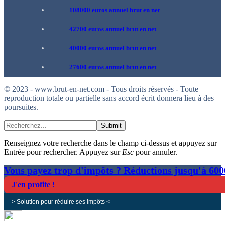
108000 euros annuel brut en net
42700 euros annuel brut en net
40000 euros annuel brut en net
27600 euros annuel brut en net
© 2023 - www.brut-en-net.com - Tous droits réservés - Toute
reproduction totale ou partielle sans accord écrit donnera lieu à des
poursuites.
Submit
Renseignez votre recherche dans le champ ci-dessus et appuyez sur
Entrée pour rechercher. Appuyez sur
Esc
pour annuler.
Vous payez trop d'impôts ? Réductions jusqu'à 60
J'en profite !
> Solution pour réduire ses impôts <