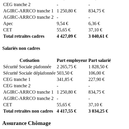
CEG tranche 2
-
-
AGIRC-ARRCO tranche 1
1 250,80 €
834,75 €
AGIRC-ARRCO tranche 2
-
-
Apec
9,54 €
6,36 €
CET
55,65 €
37,10 €
Total retraites cadres
4 427,09 €
3 040,61 €
Salariés non cadres
Cotisation
Part employeur
Part salarié
Sécurité Sociale plafonnée
2 265,75 €
1 828,50 €
Sécurité Sociale déplafonnée
503,50 €
106,00 €
CEG tranche 1
341,85 €
227,90 €
CEG tranche 2
-
-
AGIRC-ARRCO tranche 1
1 250,80 €
834,75 €
AGIRC-ARRCO tranche 2
-
-
CET
55,65 €
37,10 €
Total retraites non cadres
4 417,55 €
3 034,25 €
Assurance Chômage