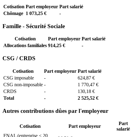
Cotisation
Part employeur
Part salarié
Chômage
1 073,25 €
-
Famille - Sécurité Sociale
Cotisation
Part employeur
Part salarié
Allocations familiales
914,25 €
-
CSG / CRDS
Cotisation
Part employeur
Part salarié
CSG imposable
-
624,87 €
CSG non-imposable
-
1 770,47 €
CRDS
-
130,18 €
Total
-
2 525,52 €
Autres contributions dûes par l'employeur
Part
Cotisation
Part employeur
salarié
FNAL (entreprise < 20