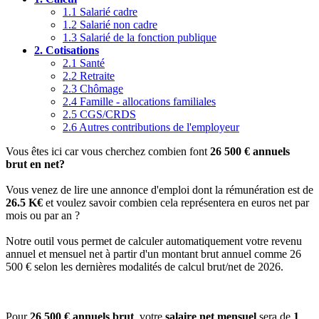
1.1
Salarié cadre
1.2
Salarié non cadre
1.3
Salarié de la fonction publique
2.
Cotisations
2.1
Santé
2.2
Retraite
2.3
Chômage
2.4
Famille - allocations familiales
2.5
CGS/CRDS
2.6
Autres contributions de l'employeur
Vous êtes ici car vous cherchez combien font
26 500 € annuels
brut en net?
Vous venez de lire une annonce d'emploi dont la rémunération est de
26.5 K€
et voulez savoir combien cela représentera en euros net par
mois ou par an ?
Notre outil vous permet de calculer automatiquement votre revenu
annuel et mensuel net à partir d'un montant brut annuel comme 26
500 € selon les dernières modalités de calcul brut/net de 2026.
Pour
26 500 € annuels brut
, votre
salaire net mensuel
sera de
1