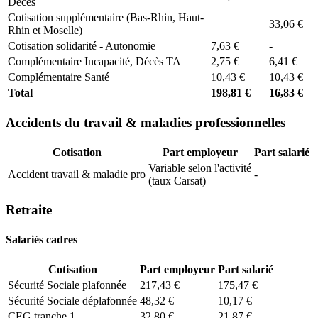
Décès
Cotisation supplémentaire (Bas-Rhin, Haut-
33,06 €
Rhin et Moselle)
Cotisation solidarité - Autonomie
7,63 €
-
Complémentaire Incapacité, Décès TA
2,75 €
6,41 €
Complémentaire Santé
10,43 €
10,43 €
Total
198,81 €
16,83 €
Accidents du travail & maladies professionnelles
Cotisation
Part employeur
Part salarié
Variable selon l'activité
Accident travail & maladie pro
-
(taux Carsat)
Retraite
Salariés cadres
Cotisation
Part employeur
Part salarié
Sécurité Sociale plafonnée
217,43 €
175,47 €
Sécurité Sociale déplafonnée
48,32 €
10,17 €
CEG tranche 1
32,80 €
21,87 €