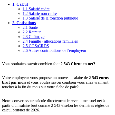
1.
Calcul
1.1
Salarié cadre
1.2
Salarié non cadre
1.3
Salarié de la fonction publique
2.
Cotisations
2.1
Santé
2.2
Retraite
2.3
Chômage
2.4
Famille - allocations familiales
2.5
CGS/CRDS
2.6
Autres contributions de l'employeur
Vous souhaitez savoir combien font
2 543 € brut en net?
Votre employeur vous propose un nouveau salaire de
2 543 euros
brut par mois
et vous voulez savoir combien vous allez vraiment
toucher à la fin du mois sur votre fiche de paie?
Notre convertisseur calcule directement le revenu mensuel net à
partir d'un salaire brut comme 2 543 € selon les dernières règles de
calcul brut/net de 2026.