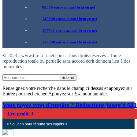
89500 euros annuel brut en net
149000 euros annuel brut en net
117700 euros annuel brut en net
139300 euros annuel brut en net
© 2023 - www.brut-en-net.com - Tous droits réservés - Toute
reproduction totale ou partielle sans accord écrit donnera lieu à des
poursuites.
Submit
Renseignez votre recherche dans le champ ci-dessus et appuyez sur
Entrée pour rechercher. Appuyez sur
Esc
pour annuler.
Vous payez trop d'impôts ? Réductions jusqu'à 60
J'en profite !
> Solution pour réduire ses impôts <