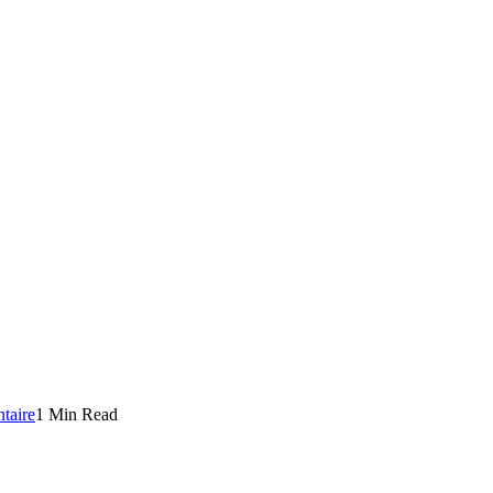
taire
1 Min Read