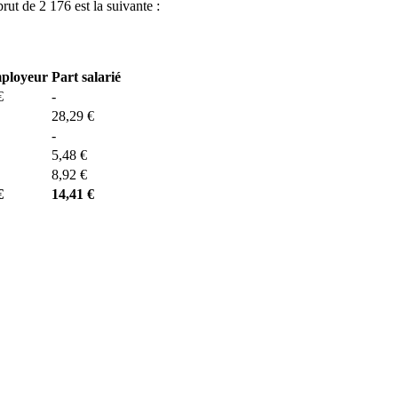
brut de 2 176 est la suivante :
mployeur
Part salarié
€
-
28,29 €
-
5,48 €
8,92 €
€
14,41 €