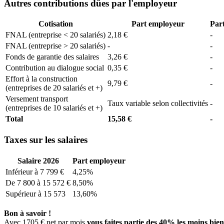
Autres contributions dûes par l'employeur
Cotisation
Part employeur
Part
FNAL (entreprise < 20 salariés)
2,18 €
-
FNAL (entreprise > 20 salariés)
-
-
Fonds de garantie des salaires
3,26 €
-
Contribution au dialogue social
0,35 €
-
Effort à la construction
9,79 €
-
(entreprises de 20 salariés et +)
Versement transport
Taux variable selon collectivités
-
(entreprises de 10 salariés et +)
Total
15,58 €
-
Taxes sur les salaires
Salaire 2026
Part employeur
Inférieur à 7 799 €
4,25%
De 7 800 à 15 572 €
8,50%
Supérieur à 15 573
13,60%
Bon à savoir !
Avec 1705 € net par mois
vous faites partie des 40% les moins bie