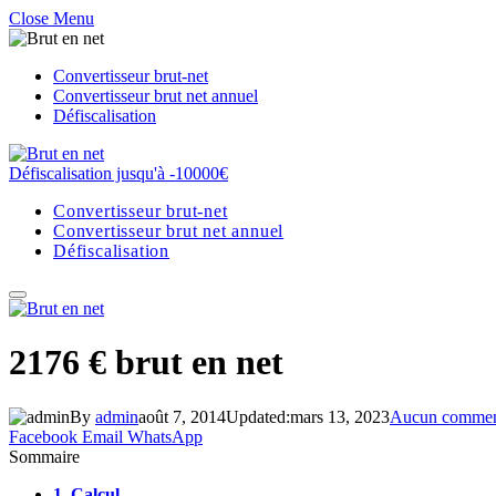
Close Menu
Convertisseur brut-net
Convertisseur brut net annuel
Défiscalisation
Défiscalisation jusqu'à -10000€
Convertisseur brut-net
Convertisseur brut net annuel
Défiscalisation
2176 € brut en net
By
admin
août 7, 2014
Updated:
mars 13, 2023
Aucun commen
Facebook
Email
WhatsApp
Sommaire
1.
Calcul