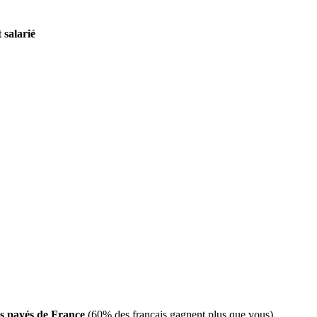
 salarié
ns payés de France
(60% des français gagnent plus que vous)