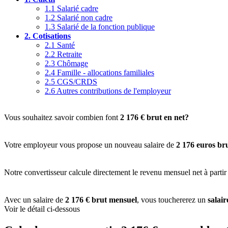
1.1
Salarié cadre
1.2
Salarié non cadre
1.3
Salarié de la fonction publique
2.
Cotisations
2.1
Santé
2.2
Retraite
2.3
Chômage
2.4
Famille - allocations familiales
2.5
CGS/CRDS
2.6
Autres contributions de l'employeur
Vous souhaitez savoir combien font
2 176 € brut en net?
Votre employeur vous propose un nouveau salaire de
2 176 euros br
Notre convertisseur calcule directement le revenu mensuel net à partir
Avec un salaire de
2 176 € brut mensuel
, vous touchererez un
salai
Voir le détail ci-dessous