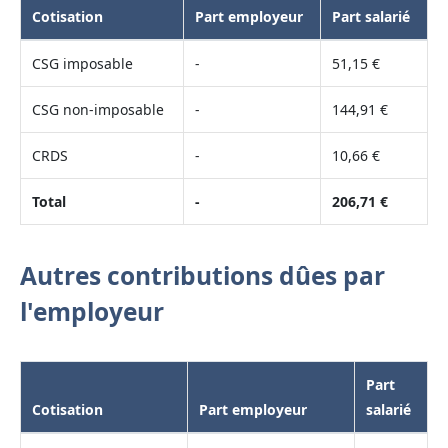
Cotisation
Part employeur
Part salarié
CSG imposable
-
51,15 €
CSG non-imposable
-
144,91 €
CRDS
-
10,66 €
Total
-
206,71 €
Autres contributions dûes par
l'employeur
Part
Cotisation
Part employeur
salarié