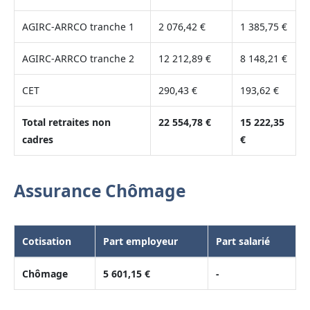
AGIRC-ARRCO tranche 1
2 076,42 €
1 385,75 €
AGIRC-ARRCO tranche 2
12 212,89 €
8 148,21 €
CET
290,43 €
193,62 €
Total retraites non
22 554,78 €
15 222,35
cadres
€
Assurance Chômage
Cotisation
Part employeur
Part salarié
Chômage
5 601,15 €
-