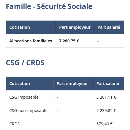
Famille - Sécurité Sociale
Cotisation
Part employeur
Part salarié
Allocations familiales
7 260,75 €
-
CSG / CRDS
Cotisation
Part employeur
Part salarié
CSG imposable
-
3 261,11 €
CSG non-imposable
-
9 239,82 €
CRDS
-
679,40 €