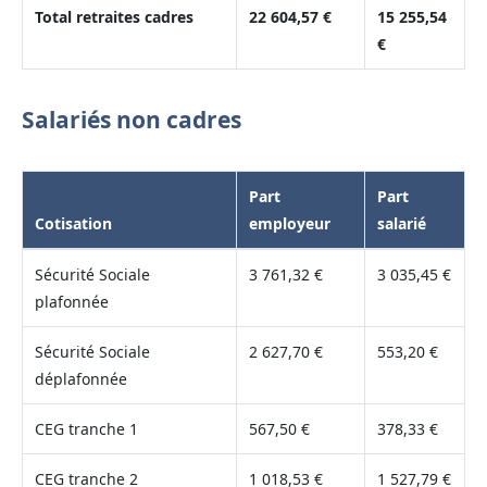
Total retraites cadres
22 604,57 €
15 255,54
€
Salariés non cadres
Part
Part
Cotisation
employeur
salarié
Sécurité Sociale
3 761,32 €
3 035,45 €
plafonnée
Sécurité Sociale
2 627,70 €
553,20 €
déplafonnée
CEG tranche 1
567,50 €
378,33 €
CEG tranche 2
1 018,53 €
1 527,79 €