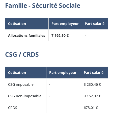
Famille - Sécurité Sociale
Cotisation
Part employeur
Part salarié
Allocations familiales
7 192,50 €
-
CSG / CRDS
Cotisation
Part employeur
Part salarié
CSG imposable
-
3 230,46 €
CSG non-imposable
-
9 152,97 €
CRDS
-
673,01 €