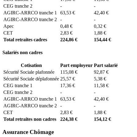
CEG tranche 2
-
-
AGIRC-ARRCO tranche 1
63,53 €
42,40 €
AGIRC-ARRCO tranche 2
-
-
Apec
0,48 €
0,32 €
CET
2,83 €
1,88 €
Total retraites cadres
224,86 €
154,44 €
Salariés non cadres
Cotisation
Part employeur
Part salarié
Sécurité Sociale plafonnée
115,08 €
92,87 €
Sécurité Sociale déplafonnée
25,57 €
5,38 €
CEG tranche 1
17,36 €
11,58 €
CEG tranche 2
-
-
AGIRC-ARRCO tranche 1
63,53 €
42,40 €
AGIRC-ARRCO tranche 2
-
-
CET
2,83 €
1,88 €
Total retraites non cadres
224,38 €
154,12 €
Assurance Chômage