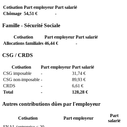
Cotisation
Part employeur
Part salarié
Chômage
54,51 €
-
Famille - Sécurité Sociale
Cotisation
Part employeur
Part salarié
Allocations familiales
46,44 €
-
CSG / CRDS
Cotisation
Part employeur
Part salarié
CSG imposable
-
31,74 €
CSG non-imposable
-
89,93 €
CRDS
-
6,61 €
Total
-
128,28 €
Autres contributions dûes par l'employeur
Part
Cotisation
Part employeur
salarié
FNAL (entreprise < 20