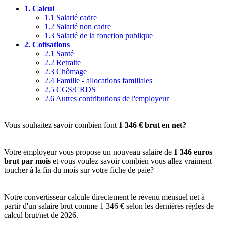
1.
Calcul
1.1
Salarié cadre
1.2
Salarié non cadre
1.3
Salarié de la fonction publique
2.
Cotisations
2.1
Santé
2.2
Retraite
2.3
Chômage
2.4
Famille - allocations familiales
2.5
CGS/CRDS
2.6
Autres contributions de l'employeur
Vous souhaitez savoir combien font
1 346 € brut en net?
Votre employeur vous propose un nouveau salaire de
1 346 euros
brut par mois
et vous voulez savoir combien vous allez vraiment
toucher à la fin du mois sur votre fiche de paie?
Notre convertisseur calcule directement le revenu mensuel net à
partir d'un salaire brut comme 1 346 € selon les dernières règles de
calcul brut/net de 2026.