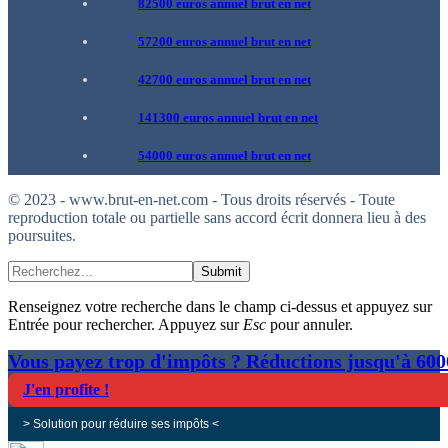
82500 euros annuel brut en net
57200 euros annuel brut en net
42700 euros annuel brut en net
141300 euros annuel brut en net
54000 euros annuel brut en net
© 2023 - www.brut-en-net.com - Tous droits réservés - Toute
reproduction totale ou partielle sans accord écrit donnera lieu à des
poursuites.
Submit
Renseignez votre recherche dans le champ ci-dessus et appuyez sur
Entrée pour rechercher. Appuyez sur
Esc
pour annuler.
Vous payez trop d'impôts ? Réductions jusqu'à 60
J'en profite !
> Solution pour réduire ses impôts <