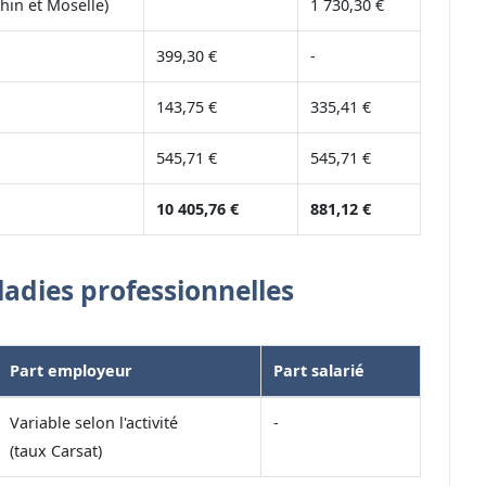
hin et Moselle)
1 730,30 €
399,30 €
-
143,75 €
335,41 €
545,71 €
545,71 €
10 405,76 €
881,12 €
ladies professionnelles
Part employeur
Part salarié
Variable selon l'activité
-
(taux Carsat)