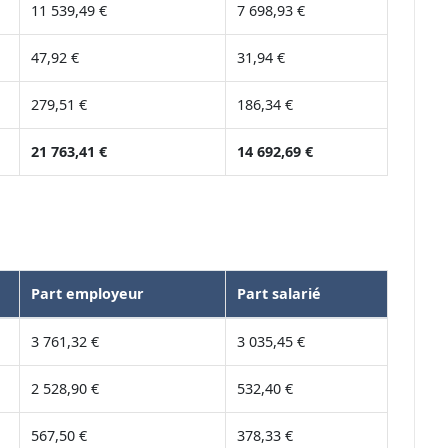
11 539,49 €
7 698,93 €
47,92 €
31,94 €
279,51 €
186,34 €
21 763,41 €
14 692,69 €
Part employeur
Part salarié
3 761,32 €
3 035,45 €
2 528,90 €
532,40 €
567,50 €
378,33 €