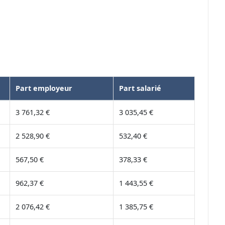
Part employeur
Part salarié
3 761,32 €
3 035,45 €
2 528,90 €
532,40 €
567,50 €
378,33 €
962,37 €
1 443,55 €
2 076,42 €
1 385,75 €