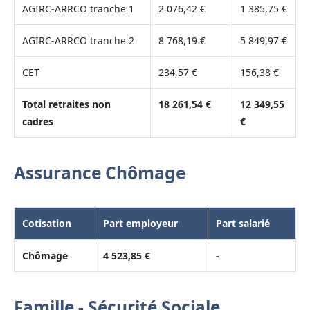
AGIRC-ARRCO tranche 1
2 076,42 €
1 385,75 €
AGIRC-ARRCO tranche 2
8 768,19 €
5 849,97 €
CET
234,57 €
156,38 €
Total retraites non
18 261,54 €
12 349,55
cadres
€
Assurance Chômage
Cotisation
Part employeur
Part salarié
Chômage
4 523,85 €
-
Famille - Sécurité Sociale