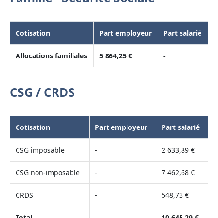
Cotisation
Part employeur
Part salarié
Allocations familiales
5 864,25 €
-
CSG / CRDS
Cotisation
Part employeur
Part salarié
CSG imposable
-
2 633,89 €
CSG non-imposable
-
7 462,68 €
CRDS
-
548,73 €
Total
-
10 645,29 €