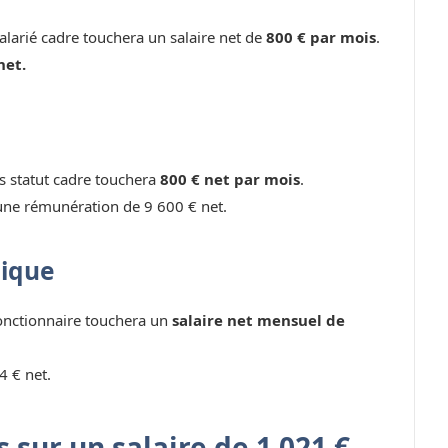
larié cadre touchera un salaire net de
800 € par mois
.
net.
ns statut cadre touchera
800 € net par mois
.
une rémunération de 9 600 € net.
lique
fonctionnaire touchera un
salaire net mensuel de
4 € net.
 sur un salaire de 1 021 €