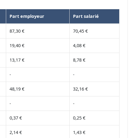
Part employeur
Part salarié
87,30 €
70,45 €
19,40 €
4,08 €
13,17 €
8,78 €
-
-
48,19 €
32,16 €
-
-
0,37 €
0,25 €
2,14 €
1,43 €