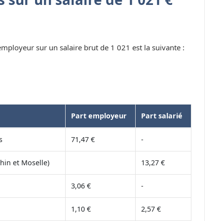
 employeur sur un salaire brut de 1 021 est la suivante :
Part employeur
Part salarié
s
71,47 €
-
hin et Moselle)
13,27 €
3,06 €
-
1,10 €
2,57 €