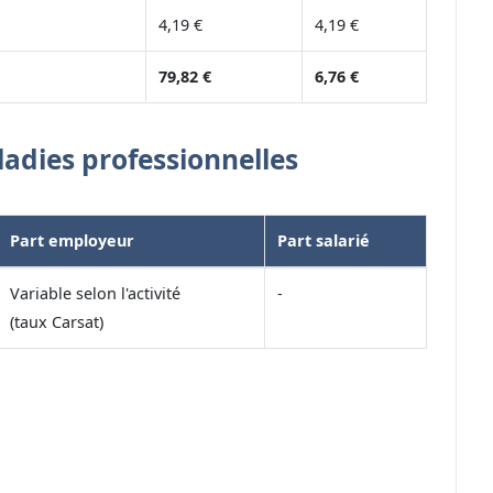
4,19 €
4,19 €
79,82 €
6,76 €
ladies professionnelles
Part employeur
Part salarié
Variable selon l'activité
-
(taux Carsat)