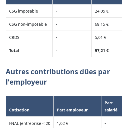
CSG imposable
-
24,05 €
CSG non-imposable
-
68,15 €
CRDS
-
5,01 €
Total
-
97,21 €
Autres contributions dûes par
l'employeur
Part
Cotisation
Part employeur
salarié
FNAL (entreprise < 20
1,02 €
-