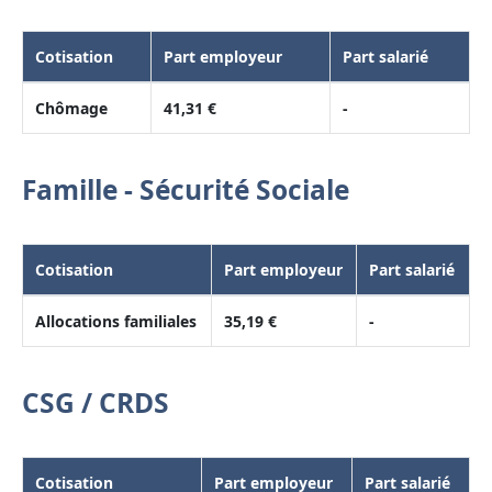
Cotisation
Part employeur
Part salarié
Chômage
41,31 €
-
Famille - Sécurité Sociale
Cotisation
Part employeur
Part salarié
Allocations familiales
35,19 €
-
CSG / CRDS
Cotisation
Part employeur
Part salarié