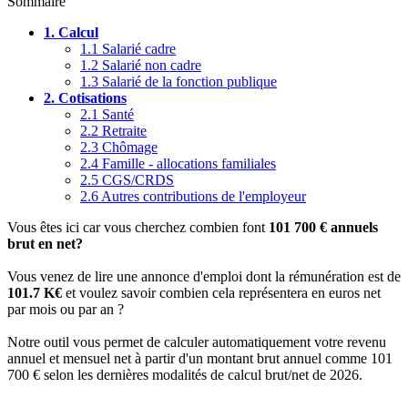
Sommaire
1.
Calcul
1.1
Salarié cadre
1.2
Salarié non cadre
1.3
Salarié de la fonction publique
2.
Cotisations
2.1
Santé
2.2
Retraite
2.3
Chômage
2.4
Famille - allocations familiales
2.5
CGS/CRDS
2.6
Autres contributions de l'employeur
Vous êtes ici car vous cherchez combien font
101 700 € annuels
brut en net?
Vous venez de lire une annonce d'emploi dont la rémunération est de
101.7 K€
et voulez savoir combien cela représentera en euros net
par mois ou par an ?
Notre outil vous permet de calculer automatiquement votre revenu
annuel et mensuel net à partir d'un montant brut annuel comme 101
700 € selon les dernières modalités de calcul brut/net de 2026.