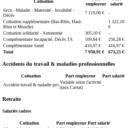
Cotisation
employeur
salarié
Secu - Maladie - Maternité - Invalidité -
7 119,00 €
-
Décès
Cotisation supplémentaire (Bas-Rhin, Haut-
1 322,10
Rhin et Moselle)
€
Cotisation solidarité - Autonomie
305,10 €
-
Complémentaire Incapacité, Décès TA
109,84 €
256,28 €
Complémentaire Santé
416,97 €
416,97 €
Total
7 950,91 €
673,25 €
Accidents du travail & maladies professionnelles
Cotisation
Part employeur
Part salarié
Variable selon l'activité
Accident travail & maladie pro
-
(taux Carsat)
Retraite
Salariés cadres
Cotisation
Part employeur
Part salarié