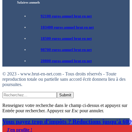
Salaires annuels
92100 euros annuel brut en net
103400 euros annuel brut en net
18500 euros annuel brut en net
98700 euros annuel brut en net
20800 euros annuel brut en net
© 2023 - www.brut-en-net.com - Tous droits réservés - Toute
reproduction totale ou partielle sans accord écrit donnera lieu à des
poursuites.
Submit
Renseignez votre recherche dans le champ ci-dessus et appuyez sur
Entrée pour rechercher. Appuyez sur
Esc
pour annuler.
Vous payez trop d'impôts ? Réductions jusqu'à 60
J'en profite !