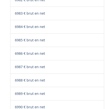
6983 € brut en net
6984 € brut en net
6985 € brut en net
6986 € brut en net
6987 € brut en net
6988 € brut en net
6989 € brut en net
6990 € brut en net