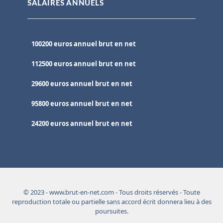
SALAIRES ANNUELS
100200 euros annuel brut en net
112500 euros annuel brut en net
29600 euros annuel brut en net
95800 euros annuel brut en net
24200 euros annuel brut en net
© 2023 - www.brut-en-net.com - Tous droits réservés - Toute
reproduction totale ou partielle sans accord écrit donnera lieu à des
poursuites.