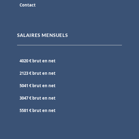
Contact
SALAIRES MENSUELS
4020 € brut en net
2123 € brut en net
5041 € brut en net
3047 € brut en net
5581 € brut en net