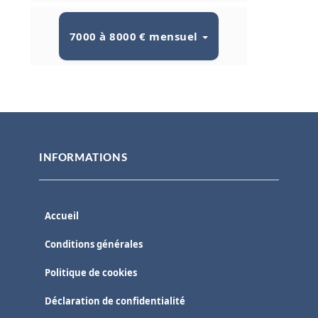
7000 à 8000 € mensuel
INFORMATIONS
Accueil
Conditions générales
Politique de cookies
Déclaration de confidentialité