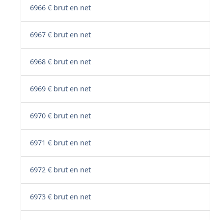
6966 € brut en net
6967 € brut en net
6968 € brut en net
6969 € brut en net
6970 € brut en net
6971 € brut en net
6972 € brut en net
6973 € brut en net