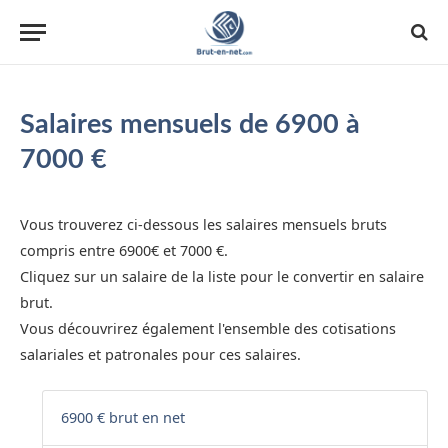
Salaires mensuels de 6900 à
7000 €
Vous trouverez ci-dessous les salaires mensuels bruts
compris entre 6900€ et 7000 €.
Cliquez sur un salaire de la liste pour le convertir en salaire
brut.
Vous découvrirez également l'ensemble des cotisations
salariales et patronales pour ces salaires.
6900 € brut en net