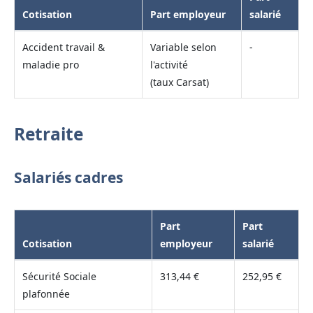
Cotisation
Part employeur
salarié
Accident travail &
Variable selon
-
maladie pro
l'activité
(taux Carsat)
Retraite
Salariés cadres
Part
Part
Cotisation
employeur
salarié
Sécurité Sociale
313,44 €
252,95 €
plafonnée