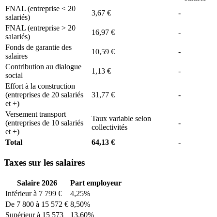
FNAL (entreprise < 20
3,67 €
-
salariés)
FNAL (entreprise > 20
16,97 €
-
salariés)
Fonds de garantie des
10,59 €
-
salaires
Contribution au dialogue
1,13 €
-
social
Effort à la construction
(entreprises de 20 salariés
31,77 €
-
et +)
Versement transport
Taux variable selon
(entreprises de 10 salariés
-
collectivités
et +)
Total
64,13 €
-
Taxes sur les salaires
Salaire 2026
Part employeur
Inférieur à 7 799 €
4,25%
De 7 800 à 15 572 €
8,50%
Supérieur à 15 573
13,60%