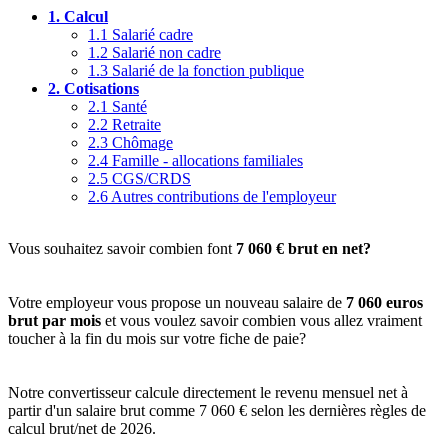
1.
Calcul
1.1
Salarié cadre
1.2
Salarié non cadre
1.3
Salarié de la fonction publique
2.
Cotisations
2.1
Santé
2.2
Retraite
2.3
Chômage
2.4
Famille - allocations familiales
2.5
CGS/CRDS
2.6
Autres contributions de l'employeur
Vous souhaitez savoir combien font
7 060 € brut en net?
Votre employeur vous propose un nouveau salaire de
7 060 euros
brut par mois
et vous voulez savoir combien vous allez vraiment
toucher à la fin du mois sur votre fiche de paie?
Notre convertisseur calcule directement le revenu mensuel net à
partir d'un salaire brut comme 7 060 € selon les dernières règles de
calcul brut/net de 2026.