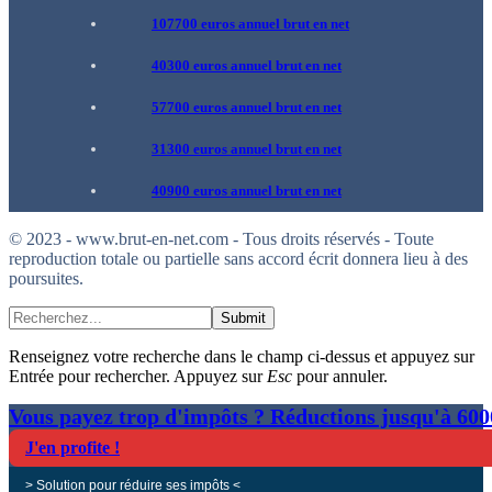
107700 euros annuel brut en net
40300 euros annuel brut en net
57700 euros annuel brut en net
31300 euros annuel brut en net
40900 euros annuel brut en net
© 2023 - www.brut-en-net.com - Tous droits réservés - Toute
reproduction totale ou partielle sans accord écrit donnera lieu à des
poursuites.
Submit
Renseignez votre recherche dans le champ ci-dessus et appuyez sur
Entrée pour rechercher. Appuyez sur
Esc
pour annuler.
Vous payez trop d'impôts ? Réductions jusqu'à 60
J'en profite !
> Solution pour réduire ses impôts <