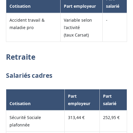
Cotisation
Part employeur
salarié
Accident travail &
Variable selon
-
maladie pro
l'activité
(taux Carsat)
Retraite
Salariés cadres
Part
Part
Cotisation
employeur
salarié
Sécurité Sociale
313,44 €
252,95 €
plafonnée