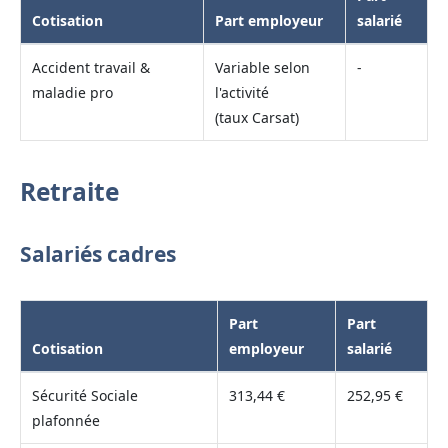
Cotisation
Part employeur
salarié
Accident travail &
Variable selon
-
maladie pro
l'activité
(taux Carsat)
Retraite
Salariés cadres
Part
Part
Cotisation
employeur
salarié
Sécurité Sociale
313,44 €
252,95 €
plafonnée