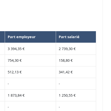
Part employeur
Part salarié
3 394,35 €
2 739,30 €
754,30 €
158,80 €
512,13 €
341,42 €
-
-
1 873,84 €
1 250,55 €
-
-