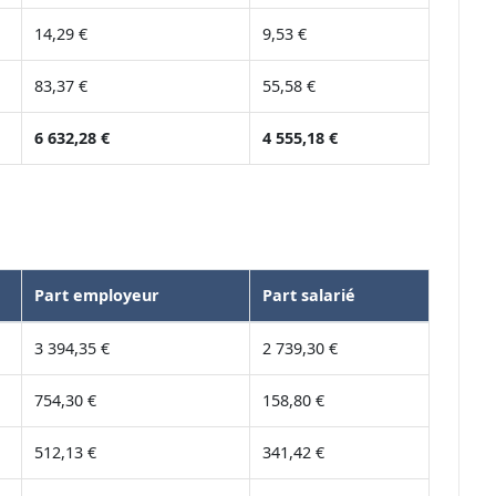
14,29 €
9,53 €
83,37 €
55,58 €
6 632,28 €
4 555,18 €
Part employeur
Part salarié
3 394,35 €
2 739,30 €
754,30 €
158,80 €
512,13 €
341,42 €