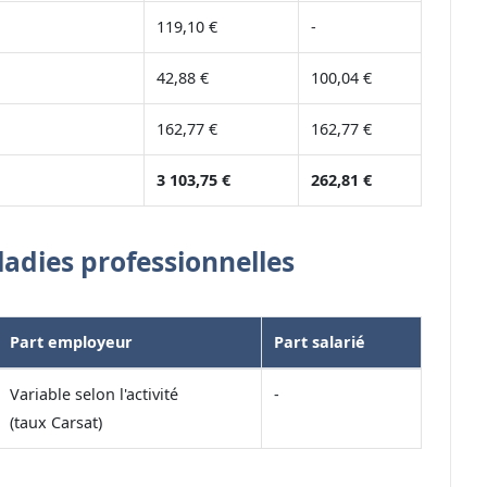
119,10 €
-
42,88 €
100,04 €
162,77 €
162,77 €
3 103,75 €
262,81 €
ladies professionnelles
Part employeur
Part salarié
Variable selon l'activité
-
(taux Carsat)