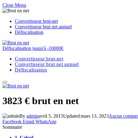
Close Menu
Convertisseur brut-net
Convertisseur brut net annuel
Défiscalisation
Défiscalisation jusqu'à -10000€
Convertisseur brut-net
Convertisseur brut net annuel
Défiscalisation
3823 € brut en net
By
admin
avril 5, 2015
Updated:
mars 13, 2023
Aucun commen
Facebook
Email
WhatsApp
Sommaire
1.
Calcul