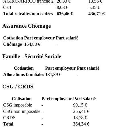
AGIRC-ARRCO tranche 2
20,33 €
13,56 €
CET
8,03 €
5,35 €
Total retraites non cadres
636,46 €
436,71 €
Assurance Chômage
Cotisation
Part employeur
Part salarié
Chômage
154,83 €
-
Famille - Sécurité Sociale
Cotisation
Part employeur
Part salarié
Allocations familiales
131,89 €
-
CSG / CRDS
Cotisation
Part employeur
Part salarié
CSG imposable
-
90,15 €
CSG non-imposable
-
255,41 €
CRDS
-
18,78 €
Total
-
364,34 €