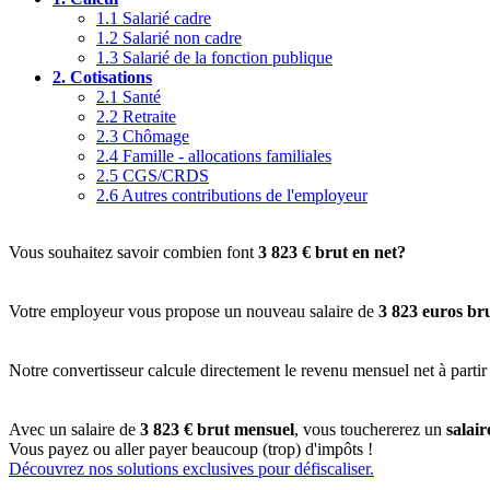
1.1
Salarié cadre
1.2
Salarié non cadre
1.3
Salarié de la fonction publique
2.
Cotisations
2.1
Santé
2.2
Retraite
2.3
Chômage
2.4
Famille - allocations familiales
2.5
CGS/CRDS
2.6
Autres contributions de l'employeur
Vous souhaitez savoir combien font
3 823 € brut en net?
Votre employeur vous propose un nouveau salaire de
3 823 euros br
Notre convertisseur calcule directement le revenu mensuel net à partir
Avec un salaire de
3 823 € brut mensuel
, vous touchererez un
salai
Vous payez ou aller payer beaucoup (trop) d'impôts !
Découvrez nos solutions exclusives pour défiscaliser.