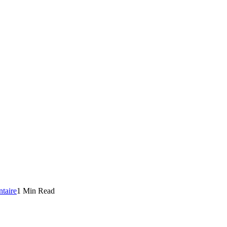
taire
1 Min Read