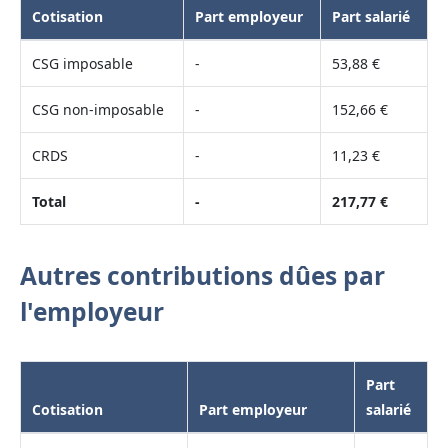
Cotisation
Part employeur
Part salarié
CSG imposable
-
53,88 €
CSG non-imposable
-
152,66 €
CRDS
-
11,23 €
Total
-
217,77 €
Autres contributions dûes par
l'employeur
Part
Cotisation
Part employeur
salarié