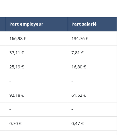
Part employeur
Part salarié
166,98 €
134,76 €
37,11 €
7,81 €
25,19 €
16,80 €
-
-
92,18 €
61,52 €
-
-
0,70 €
0,47 €