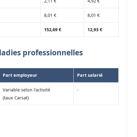
2,11 €
4,92 €
8,01 €
8,01 €
152,69 €
12,93 €
ladies professionnelles
Part employeur
Part salarié
Variable selon l'activité
-
(taux Carsat)