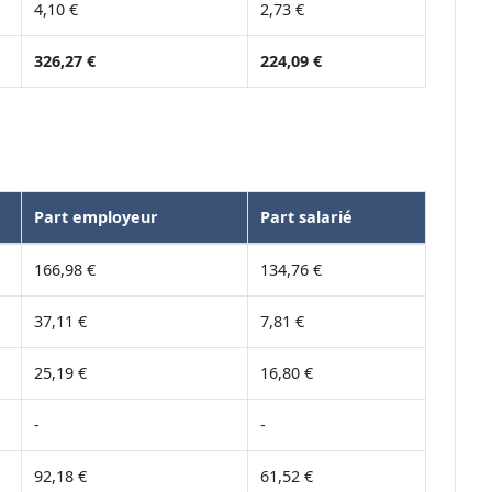
4,10 €
2,73 €
326,27 €
224,09 €
Part employeur
Part salarié
166,98 €
134,76 €
37,11 €
7,81 €
25,19 €
16,80 €
-
-
92,18 €
61,52 €