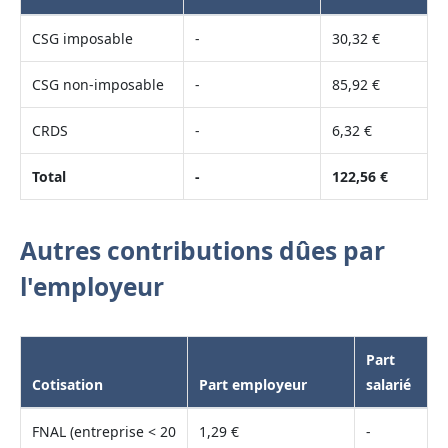
CSG imposable
-
30,32 €
CSG non-imposable
-
85,92 €
CRDS
-
6,32 €
Total
-
122,56 €
Autres contributions dûes par
l'employeur
Part
Cotisation
Part employeur
salarié
FNAL (entreprise < 20
1,29 €
-