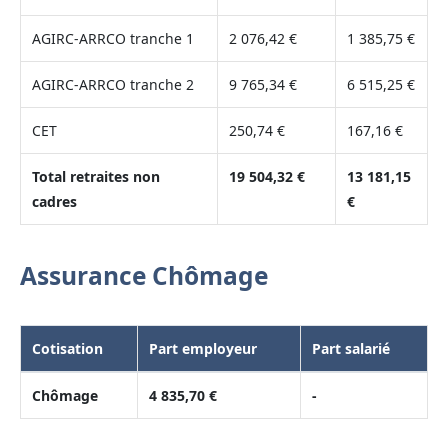
AGIRC-ARRCO tranche 1
2 076,42 €
1 385,75 €
AGIRC-ARRCO tranche 2
9 765,34 €
6 515,25 €
CET
250,74 €
167,16 €
Total retraites non
19 504,32 €
13 181,15
cadres
€
Assurance Chômage
Cotisation
Part employeur
Part salarié
Chômage
4 835,70 €
-