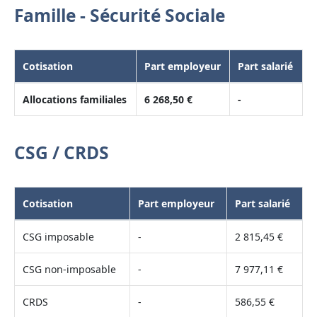
Famille - Sécurité Sociale
Cotisation
Part employeur
Part salarié
Allocations familiales
6 268,50 €
-
CSG / CRDS
Cotisation
Part employeur
Part salarié
CSG imposable
-
2 815,45 €
CSG non-imposable
-
7 977,11 €
CRDS
-
586,55 €