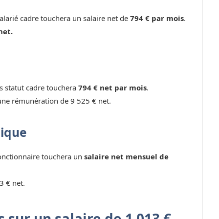
larié cadre touchera un salaire net de
794 € par mois
.
net.
ns statut cadre touchera
794 € net par mois
.
une rémunération de 9 525 € net.
lique
fonctionnaire touchera un
salaire net mensuel de
3 € net.
 sur un salaire de 1 013 €