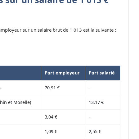
 employeur sur un salaire brut de 1 013 est la suivante :
Part employeur
Part salarié
s
70,91 €
-
hin et Moselle)
13,17 €
3,04 €
-
1,09 €
2,55 €