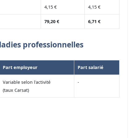
4,15 €
4,15 €
79,20 €
6,71 €
ladies professionnelles
Part employeur
Part salarié
Variable selon l'activité
-
(taux Carsat)