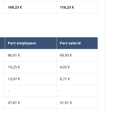
169,23 €
116,23 €
Part employeur
Part salarié
86,61 €
69,90 €
19,25 €
4,05 €
13,07 €
8,71 €
-
-
47,81 €
31,91 €