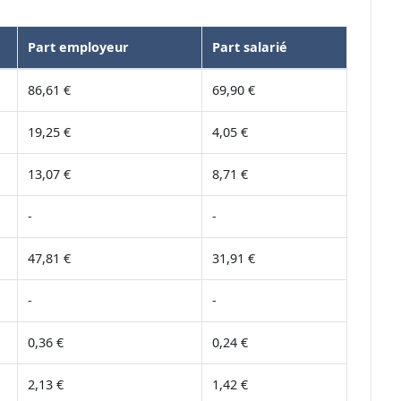
Part employeur
Part salarié
86,61 €
69,90 €
19,25 €
4,05 €
13,07 €
8,71 €
-
-
47,81 €
31,91 €
-
-
0,36 €
0,24 €
2,13 €
1,42 €